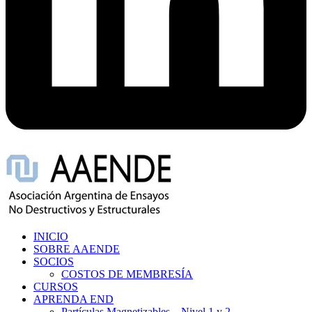
INICIO
SOBRE AAENDE
SOCIOS
COSTOS DE MEMBRESÍA
CURSOS
APRENDA END
Partículas Magnetizables – Nivel 1 y 2