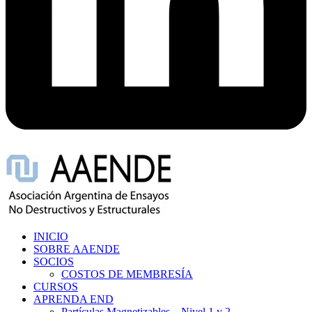
INICIO
SOBRE AAENDE
SOCIOS
COSTOS DE MEMBRESÍA
CURSOS
APRENDA END
Partículas Magnetizables – Nivel 1 y 2