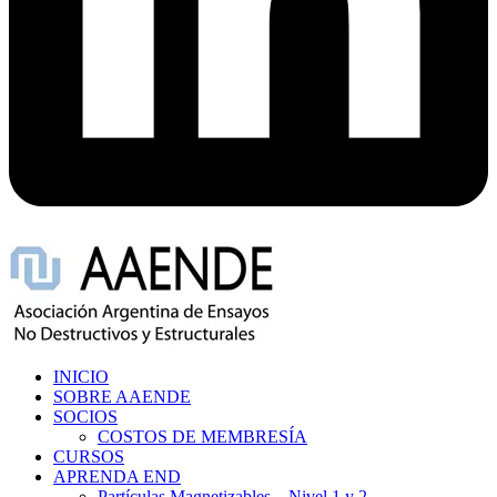
INICIO
SOBRE AAENDE
SOCIOS
COSTOS DE MEMBRESÍA
CURSOS
APRENDA END
Partículas Magnetizables – Nivel 1 y 2